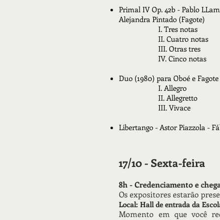
Primal IV Op. 42b - Pablo LLa
Alejandra Pintado (Fagote)
I. Tres notas
II. Cuatro notas
III. Otras tres
IV. Cinco notas
Duo (1980) para Oboé e Fagote -
I. Allegro
II. Allegretto
III. Vivace
Libertango - Astor Piazzola - F
17/10 - Sexta-feira
8h - Credenciamento e chega
Os expositores estarão pres
Local: Hall de entrada da Esco
Momento em que você rece