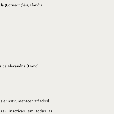
da (Corne-inglês), Claudia
a de Alexandria (Piano)
as e instrumentos variados!
zar inscrição em todas as