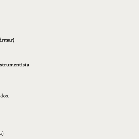
firmar)
instrumentista
odos.
o)