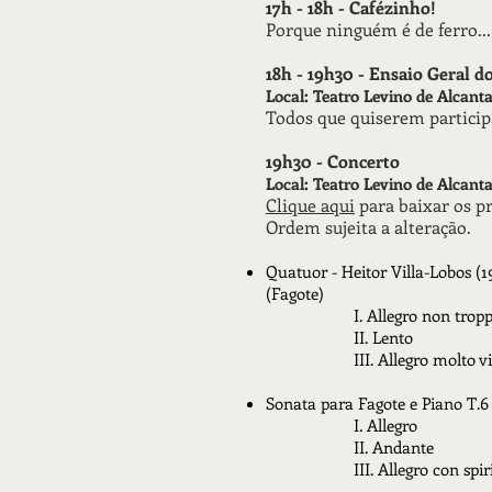
17h - 18h - Cafézinho!
Porque ninguém é de ferro...
18h - 19h30 - Ensaio Geral 
Local: Teatro Levino de Alcant
Todos que quiserem particip
19h30 - Concerto
Local: Teatro Levino de Alcant
Clique aqui
para baixar os pr
Ordem sujeita a alteração.
Quatuor - Heitor Villa-Lobos (1
(Fagote)
I. Allegro non trop
II. Lento
III. Allegro molto v
Sonata para Fagote e Piano T.6
I. Allegro
II. Andante
III. Allegro con spir