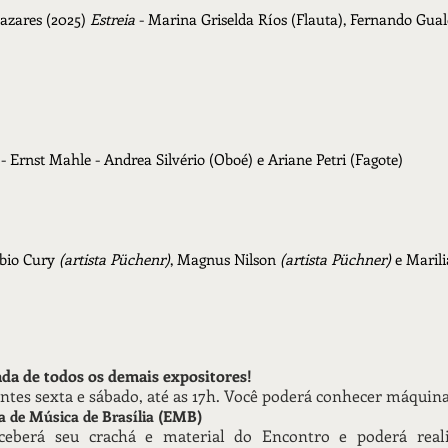
mazares (2025)
Estreia
- Marina Griselda Ríos (Flauta), Fernando Gual
 Ernst Mahle - Andrea Silvério (Oboé) e Ariane Petri (Fagote)
ábio Cury
(artista Püchenr)
, Magnus Nilson
(artista Püchner)
e Marili
da de todos os demais expositores!
entes sexta e sábado, até as 17h. Você poderá conhecer máquin
la de Música de Brasília (EMB)
berá seu crachá e material do Encontro e poderá reali