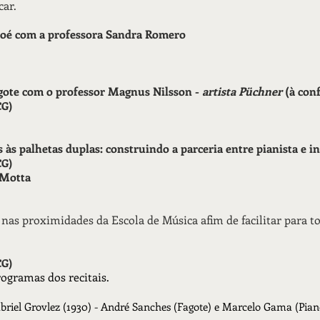
car.
oboé com a professora Sandra Romero
fagote com o professor Magnus Nilsson -
artista Püchner
(à con
CG)
las às palhetas duplas: construindo a parceria entre pianista e 
CG)
s Motta
as proximidades da Escola de Música afim de facilitar para t
CG)
ogramas dos recitais.
Gabriel Grovlez (1930) - André Sanches (Fagote) e Marcelo Gama (Pian