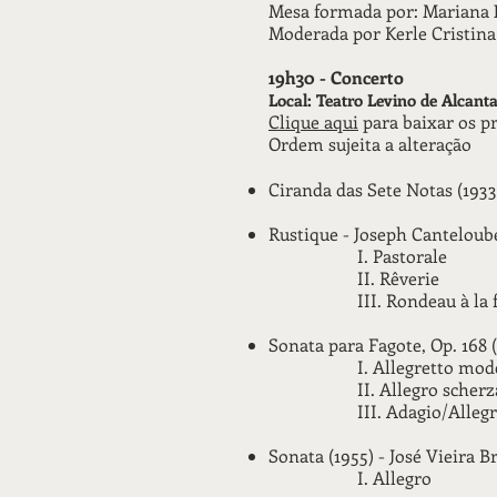
Mesa formada por: Mariana 
Moderada por Kerle Cristina
19h30 - Concerto
Local: Teatro Levino de Alcant
Clique aqui
para baixar os pr
Ordem sujeita a alteração
Ciranda das Sete Notas (1933
Rustique - Joseph Canteloube
I. Pastorale
II. Rêverie
III. Rondeau à la 
Sonata para Fagote, Op. 168 
I. Allegretto mod
II. Allegro scher
III. Adagio/Alle
Sonata (1955) - José Vieira 
I. Allegro​