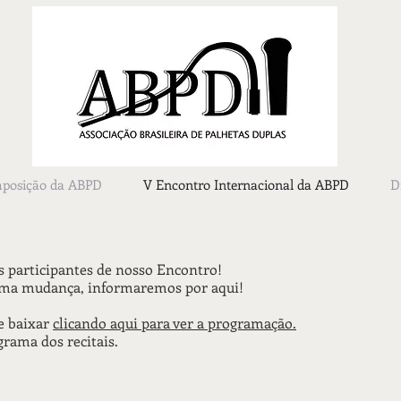
mposição da ABPD
V Encontro Internacional da ABPD
D
s participantes de nosso Encontro!
guma mudança, informaremos por aqui!
e baixar
clicando aqui para ver a programação.
rama dos recitais.