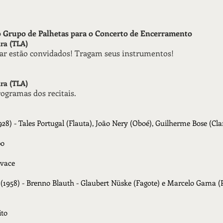
do Grupo de Palhetas para o Concerto de Encerramento
ara (TLA)
ar estão convidados! Tragam seus instrumentos!
ara (TLA)
ogramas dos recitais.
928) - Tales Portugal (Flauta), João Nery (Oboé), Guilherme Bose (Cl
po
ivace
 (1958) - Brenno Blauth - Glaubert Nüske (Fagote) e Marcelo Gama (
ito